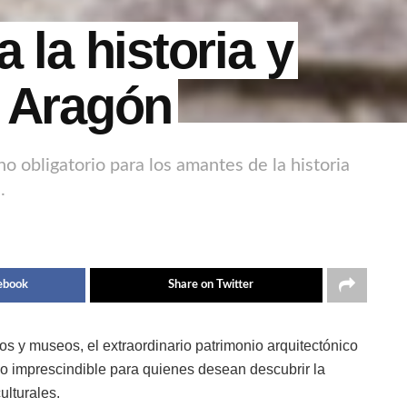
 la historia y
e Aragón
o obligatorio para los amantes de la historia
.
ebook
Share on Twitter
s y museos, el extraordinario patrimonio arquitectónico
o imprescindible para quienes desean descubrir la
ulturales.