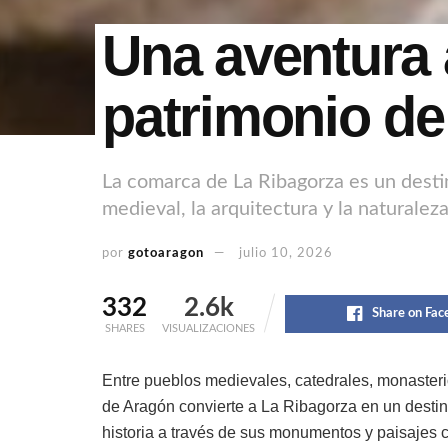
Una aventura a
patrimonio d
La comarca de La Ribagorza es un destin
medieval, la arquitectura y la naturaleza
por
gotoaragon
julio 10, 2026
332
2.6k
Share on Fac
SHARES
VISUALIZACIONES
Entre pueblos medievales, catedrales, monasterio
de Aragón convierte a La Ribagorza en un destin
historia a través de sus monumentos y paisajes c