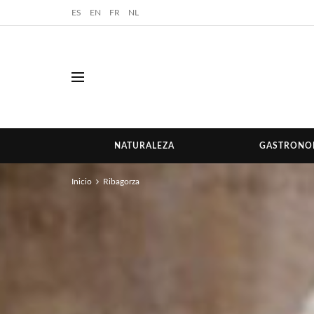
ES
EN
FR
NL
NATURALEZA
GASTRONO
Inicio
Ribagorza