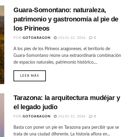
Guara-Somontano: naturaleza,
patrimonio y gastronomía al pie de
los Pirineos
POR
GOTOARAGON
JULIO 22, 2026
0
A los pies de los Pirineos aragoneses, el territorio de
Guara-Somontano reúne una extraordinaria combinación
de espacios naturales, patrimonio histórico,...
LEER MÁS
Tarazona: la arquitectura mudéjar y
el legado judío
POR
GOTOARAGON
JULIO 22, 2026
0
Basta con poner un pie en Tarazona para percibir que se
trata de una ciudad diferente. La historia aflora en...