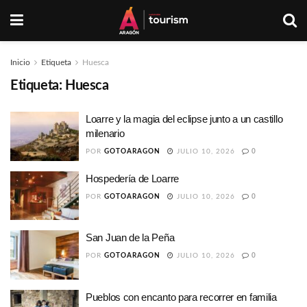
Inicio
Etiqueta
Huesca
Etiqueta:
Huesca
Loarre y la magia del eclipse junto a un castillo
milenario
POR
GOTOARAGON
JULIO 10, 2026
0
Hospedería de Loarre
POR
GOTOARAGON
JULIO 10, 2026
0
San Juan de la Peña
POR
GOTOARAGON
JULIO 10, 2026
0
Pueblos con encanto para recorrer en familia