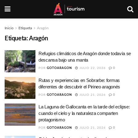
Inicio
Etiqueta
Aragón
Etiqueta:
Aragón
Refugios climáticos de Aragón donde todavía se
descansa bajo una manta
POR
GOTOARAGON
JULIO 22, 2026
0
Rutas y experiencias en Sobrarbe: formas
diferentes de descubrir el Pirineo aragonés
POR
GOTOARAGON
JULIO 21, 2026
0
La Laguna de Gallocanta en la tarde del eclipse:
cuando el cielo y la naturaleza comparten
protagonismo
POR
GOTOARAGON
JULIO 21, 2026
0