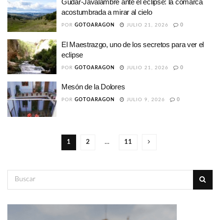
Gúdar-Javalambre ante el eclipse: la comarca
acostumbrada a mirar al cielo
POR
GOTOARAGON
JULIO 21, 2026
0
El Maestrazgo, uno de los secretos para ver el
eclipse
POR
GOTOARAGON
JULIO 21, 2026
0
Mesón de la Dolores
POR
GOTOARAGON
JULIO 9, 2026
0
1
2
…
11