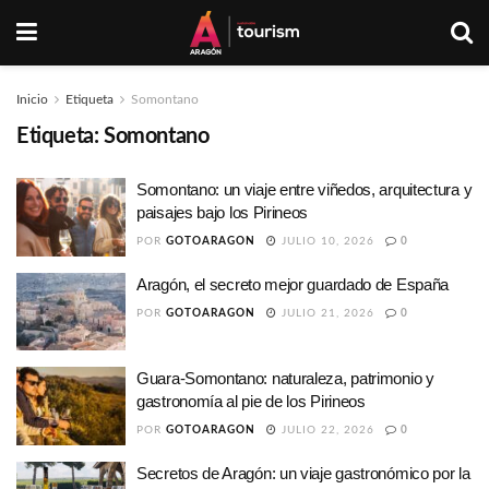
Inicio
Etiqueta
Somontano
Etiqueta:
Somontano
Somontano: un viaje entre viñedos, arquitectura y
paisajes bajo los Pirineos
POR
GOTOARAGON
JULIO 10, 2026
0
Aragón, el secreto mejor guardado de España
POR
GOTOARAGON
JULIO 21, 2026
0
Guara-Somontano: naturaleza, patrimonio y
gastronomía al pie de los Pirineos
POR
GOTOARAGON
JULIO 22, 2026
0
Secretos de Aragón: un viaje gastronómico por la