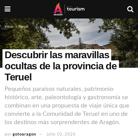
Inicio
Teruel
Descubrir las maravillas
ocultas de la provincia de
Teruel
Pequeños paraísos naturales, patrimonio
histórico, arte, paleontología y gastronomía se
combinan en una propuesta de viaje única que
convierte a la Comunidad de Teruel en uno de
los destinos más sorprendentes de Aragón.
por
gotoaragon
julio 10, 2026