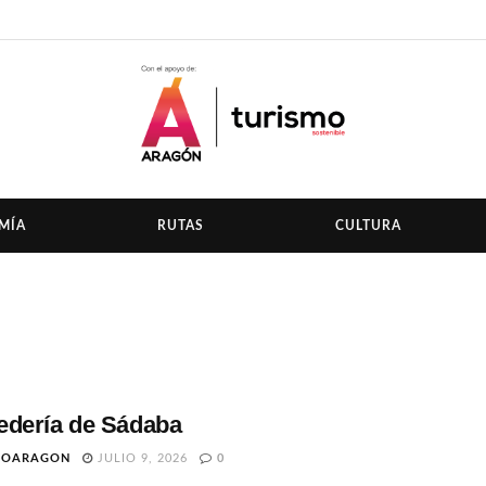
MÍA
RUTAS
CULTURA
dería de Sádaba
TOARAGON
JULIO 9, 2026
0