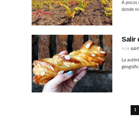
A pocos 
donde no 
Salir
POR
GO
La autént
geográfic
1