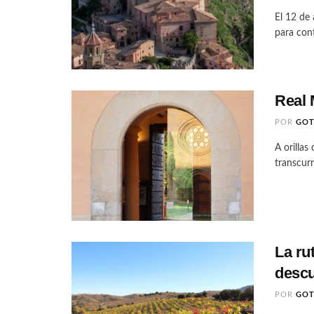
El 12 de 
para con
Real 
POR
GO
A orillas
transcurri
La ru
descu
POR
GO