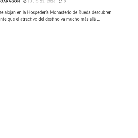
TOARAGON
JULIO 21, 2026
0
se alojan en la Hospedería Monasterio de Rueda descubren
te que el atractivo del destino va mucho más allá ...