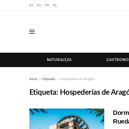
ES
EN
FR
NL
NATURALEZA
GASTRONO
Inicio
Etiqueta
Hospederías de Aragón
Etiqueta:
Hospederías de Arag
Dormi
Rued