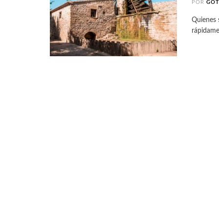
POR
GO
Quienes 
rápidamen