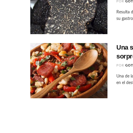
POR
GO
Resulta d
su gastro
Una s
sorp
POR
GO
Una de l
en el des