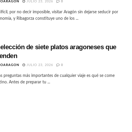
TOARAGON
JULIO 23, 2026
0
ifícil, por no decir imposible, visitar Aragón sin dejarse seducir por
nomía, y Ribagorza constituye uno de los ...
elección de siete platos aragoneses que
renden
TOARAGON
JULIO 23, 2026
0
as preguntas más importantes de cualquier viaje es qué se come
tino. Antes de preparar tu ...