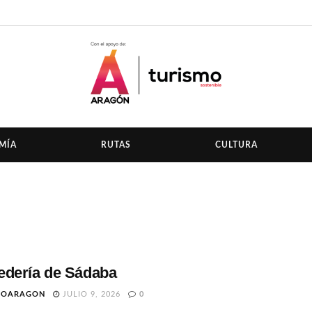
MÍA
RUTAS
CULTURA
dería de Sádaba
TOARAGON
JULIO 9, 2026
0