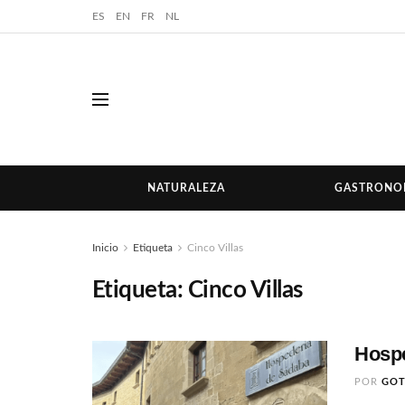
ES
EN
FR
NL
NATURALEZA
GASTRONO
Inicio
Etiqueta
Cinco Villas
Etiqueta:
Cinco Villas
Hospe
POR
GO