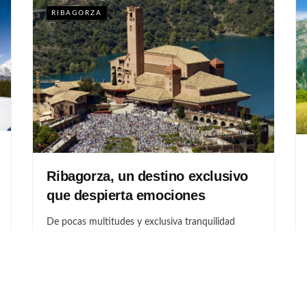
RIBAGORZA
Ribagorza, un destino exclusivo
que despierta emociones
De pocas multitudes y exclusiva tranquilidad
Ribagorza es un territorio de montañas, cultura,
arquitectura y fiestas, que merece un capítulo...
POR
GOTOARAGON
JULIO 22, 2026
0