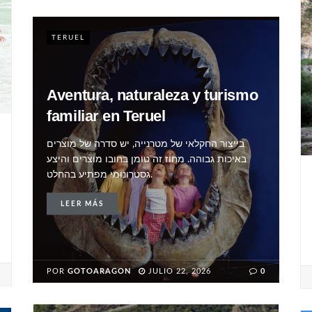
TERUEL
Aventura, naturaleza y turismo
familiar en Teruel
בייצור החקלאי של מטרנייה, יש סדרה של מוצרים
באיכות גבוהה. מחוז זה טומן בחובו מוצרים והיצע
גסטרונומי מפתיע בהחלט.
LEER MÁS
POR
GOTOARAGON
JULIO 22, 2026
0